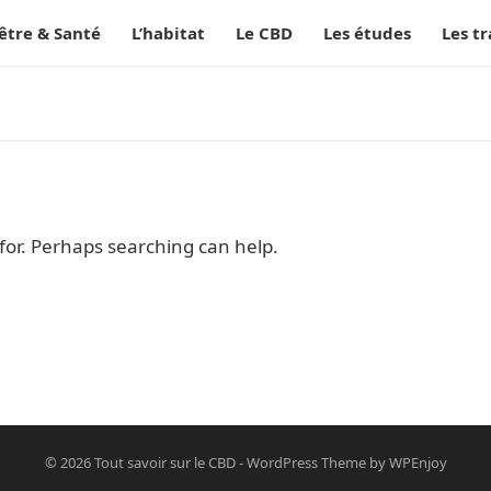
être & Santé
L’habitat
Le CBD
Les études
Les t
 for. Perhaps searching can help.
© 2026
Tout savoir sur le CBD
-
WordPress Theme
by
WPEnjoy