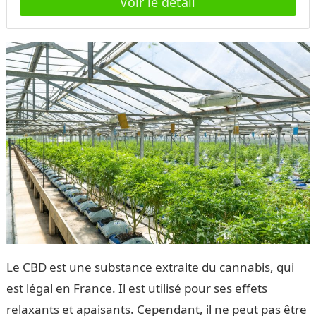
autonomie totale dans la gestion de vos fichiers, la
reprogrammation moteur et le développement de votre
activité. \u2714 Mise à niveau officielle et sécurisée
\u2714 Activation liée à votre Autotuner existant \u2714
Solution rapide, fiable et économique \u2714 Idéal pour
les professionnels souhaitant gagner en indépendance
Une solution professionnelle pensée pour accompagner
la montée en puissance de votre activité de
reprogrammation moteur.
Le CBD est une substance extraite du cannabis, qui
est légal en France. Il est utilisé pour ses effets
relaxants et apaisants. Cependant, il ne peut pas être